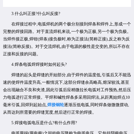
3.什么叫正接?什么叫反接?
在焊接过程中,电弧焊机的两个极分别接到焊条和焊件上,形成一个
完整的焊接回路。对于直流焊机来说,一个极为正极,另一个极为负极。
当焊件接正极,焊钳(焊条)接负极时,称为正接法(简称正接),反之称为反
接法(简称反接)。对于交流焊机,由于电源的极性是交变的,所以不存在
正接和反接的问题。
4.焊条电弧焊焊接时如何起头?
焊缝的起头是焊缝的开始部分,由于焊件的温度低,引弧后又不能迅
速的使焊件温度升高,一般情况下,这部分焊缝余高略高,熔深较浅,甚至
会出现融合不良和夹渣,因此引弧后应稍微拉长电弧对工件预热,然后压
力电弧进行正常焊接。平焊和碱性焊条多采用回焊法,从距离始焊点10
毫米引弧,回焊到起始点,
焊接铜轮
逐渐压低电弧,同时焊条做微微摆动,
从而达到所需要的焊缝宽度,然后进行正常的焊接。
5.焊接电弧电压是什么?有什么作用?
电弧两端(两电极)之间的电压降称为电弧电压。它包括阴极电压