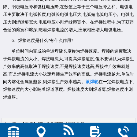
降、阳极电压降和弧柱电压降,在数值上等于三个电压降之和。电弧电
压主要取决于电弧长度,电弧长电弧电压大,电弧短电弧电压小。电弧电
压大则焊缝熔宽大,电弧电压小则焊缝熔宽小。在焊接过程中,为了获得
合适的熔宽和熔深,随着焊接电流的增大,应该相应增大电弧电压。
6、焊接速度是什么?有什么作用?
单位时间内完成的单道焊缝长度称为焊接速度。焊接的速度取决
于焊接电流的大小。焊接电流大,可提高焊接速度,但不要误认为焊接生
产效率的高低取决于焊接速度;不是焊接速度越高,焊接生产效率就越
高,而是焊接电流大小决定焊接生产效率的高低。焊接电流越大,单位时
间内熔化金属量越多,则焊接生产效率越高。
滚焊轮
在一定焊接电流下,
焊接速度的大小影响着焊道厚度。焊接速度大则焊道薄,焊接速度小则
焊道厚。
上一篇：
【干货】钢结构焊接禁忌与防治措...
下一篇：
钣金件加工常用焊接工艺及质量控...