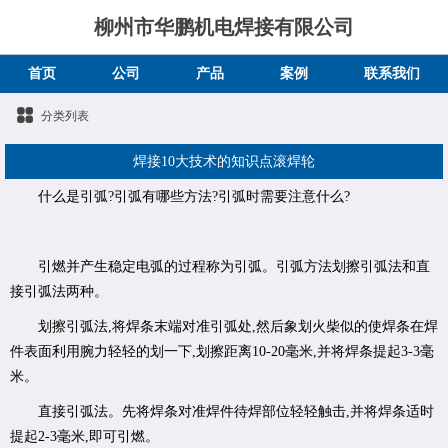
柳州市华鹏机电焊接有限公司
首页
公司
产品
案例
联系我们
分类列表
焊接10大技术的知识点滚焊轮
什么是引弧?引弧有哪些方法?引弧时需要注意什么?
引燃并产生稳定电弧的过程称为引弧。引弧方法划擦引弧法和直
接引弧法两种。
划擦引弧法,将焊条末端对准引弧处,然后象划火柴似的使焊条在焊
件表面利用腕力轻轻的划一下,划擦距离10-20毫米,并将焊条提起3-3毫
米。
直接引弧法。先将焊条对准焊件待焊部位轻轻触击,并将焊条适时
提起2-3毫米,即可引燃。