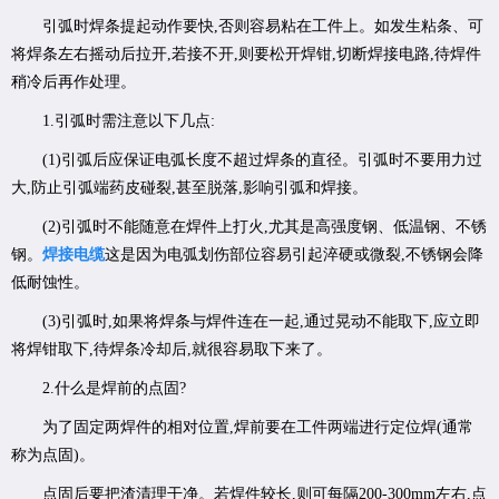
引弧时焊条提起动作要快,否则容易粘在工件上。如发生粘条、可
将焊条左右摇动后拉开,若接不开,则要松开焊钳,切断焊接电路,待焊件
稍冷后再作处理。
1.引弧时需注意以下几点:
(1)引弧后应保证电弧长度不超过焊条的直径。引弧时不要用力过
大,防止引弧端药皮碰裂,甚至脱落,影响引弧和焊接。
(2)引弧时不能随意在焊件上打火,尤其是高强度钢、低温钢、不锈
钢。
焊接电缆
这是因为电弧划伤部位容易引起淬硬或微裂,不锈钢会降
低耐蚀性。
(3)引弧时,如果将焊条与焊件连在一起,通过晃动不能取下,应立即
将焊钳取下,待焊条冷却后,就很容易取下来了。
2.什么是焊前的点固?
为了固定两焊件的相对位置,焊前要在工件两端进行定位焊(通常
称为点固)。
点固后要把渣清理干净。若焊件较长,则可每隔200-300mm左右,点