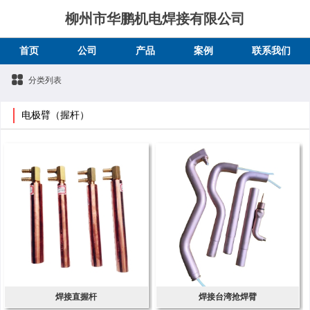
柳州市华鹏机电焊接有限公司
首页
公司
产品
案例
联系我们
分类列表
电极臂（握杆）
焊接直握杆
焊接台湾抢焊臂